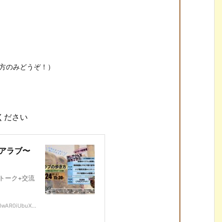
ある方のみどうぞ！）
ください
アラブ〜
トーク+交流
IwAR0iUbuX...