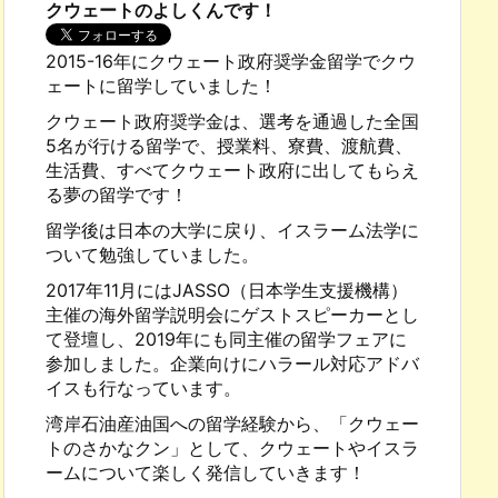
クウェートのよしくんです！
2015-16年にクウェート政府奨学金留学でクウ
ェートに留学していました！
クウェート政府奨学金は、選考を通過した全国
5名が行ける留学で、授業料、寮費、渡航費、
生活費、すべてクウェート政府に出してもらえ
る夢の留学です！
留学後は日本の大学に戻り、イスラーム法学に
ついて勉強していました。
2017年11月にはJASSO（日本学生支援機構）
主催の海外留学説明会にゲストスピーカーとし
て登壇し、2019年にも同主催の留学フェアに
参加しました。企業向けにハラール対応アドバ
イスも行なっています。
湾岸石油産油国への留学経験から、「クウェー
トのさかなクン」として、クウェートやイスラ
ームについて楽しく発信していきます！