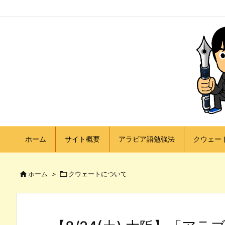
ホーム
サイト概要
アラビア語勉強法
クウェー

ホーム
>

クウェートについて