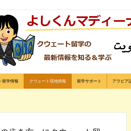
ト留学情報
クウェート現地情報
留学サポート
アラビア