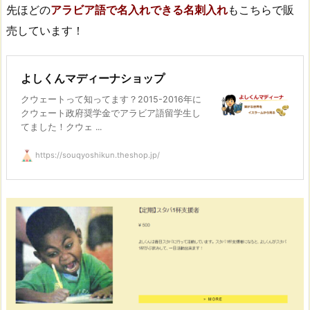
先ほどの
アラビア語で名入れできる名刺入れ
もこちらで販
売しています！
よしくんマディーナショップ
クウェートって知ってます？2015-2016年に
クウェート政府奨学金でアラビア語留学生し
てました！クウェ ...
https://souqyoshikun.theshop.jp/