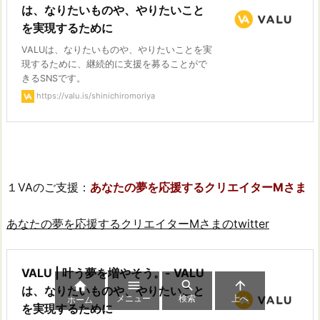
は、なりたいものや、やりたいこと
を実現するために
VALUは、なりたいものや、やりたいことを実
現するために、継続的に支援を募ることがで
きるSNSです。
https://valu.is/shinichiromoriya
１VAのご支援：
あなたの夢を応援するクリエイターMさま
あなたの夢を応援するクリエイターMさまのtwitter
VALU | 叶う夢を増やそう。- VALU




は、なりたいものや、やりたいこと
メニュー
検索
上へ
ホーム
を実現するために