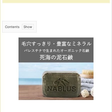
Contents
1.
「よ
し
く
ん
マ
デ
ィ
ー
ナ」
の
ご
支