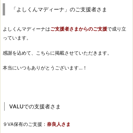
援
「よしくんマディーナ」のご支援者さま
者
さ
よしくんマディーナは
ご支援者さまからのご支援
で成り立
ま
っています。
1.
1.
感謝を込めて、こちらに掲載させていただきます。
V
A
本当にいつもありがとうございます…！
L
U
で
の
支
VALUでの支援者さま
援
者
さ
９VA保有のご支援：
奈良人さま
ま