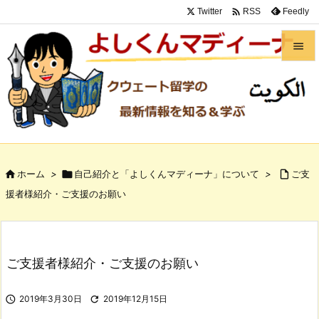

Twitter
Feedly
RSS


メニュ

サイド

前へ

ホーム
>

自己紹介と「よしくんマディーナ」について
>

ご支

援者様紹介・ご支援のお願い
次へ

検索
ご支援者様紹介・ご支援のお願い

2019年3月30日

2019年12月15日