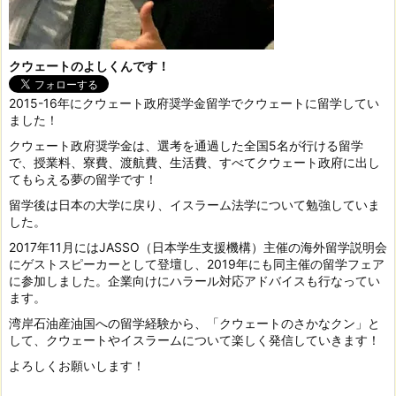
クウェートのよしくんです！
2015-16年にクウェート政府奨学金留学でクウェートに留学してい
ました！
クウェート政府奨学金は、選考を通過した全国5名が行ける留学
で、授業料、寮費、渡航費、生活費、すべてクウェート政府に出し
てもらえる夢の留学です！
留学後は日本の大学に戻り、イスラーム法学について勉強していま
した。
2017年11月にはJASSO（日本学生支援機構）主催の海外留学説明会
にゲストスピーカーとして登壇し、2019年にも同主催の留学フェア
に参加しました。企業向けにハラール対応アドバイスも行なってい
ます。
湾岸石油産油国への留学経験から、「クウェートのさかなクン」と
して、クウェートやイスラームについて楽しく発信していきます！
よろしくお願いします！