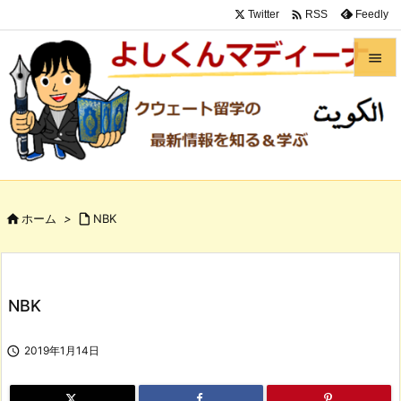

Twitter
Feedly
RSS


メニュ

サイド

前へ

ホーム
>

NBK

次へ

検索
NBK

2019年1月14日