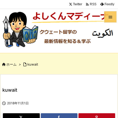

Twitter
Feedly
RSS


メニュ

サイド

前へ

ホーム
>

kuwait

次へ

検索
kuwait

2018年11月1日