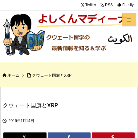

Twitter
Feedly
RSS


メニュ

サイド

前へ

ホーム
>

クウェート国旗とXRP

次へ

検索
クウェート国旗とXRP

2019年1月14日