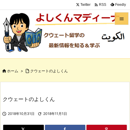

Twitter
Feedly
RSS


メニュ

サイド

前へ

ホーム
>

クウェートのよしくん

次へ

検索
クウェートのよしくん

2018年10月31日

2018年11月1日