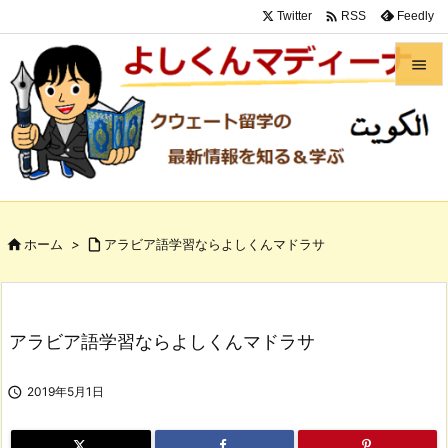

Twitter
Feedly
RSS


メニュ

サイド

前へ

ホーム
>

アラビア語学習ならよしくんマドラサ

次へ

検索
アラビア語学習ならよしくんマドラサ

2019年5月1日