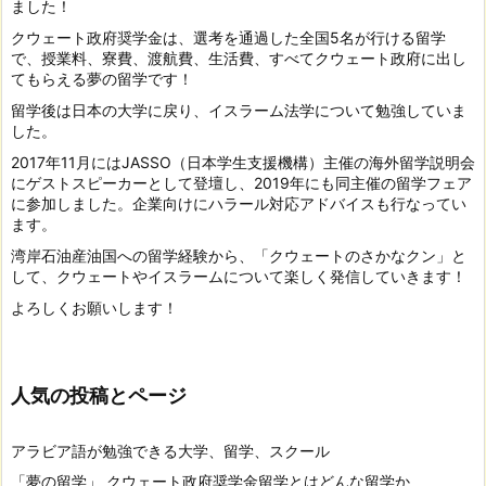
ました！
クウェート政府奨学金は、選考を通過した全国5名が行ける留学
で、授業料、寮費、渡航費、生活費、すべてクウェート政府に出し
てもらえる夢の留学です！
留学後は日本の大学に戻り、イスラーム法学について勉強していま
した。
2017年11月にはJASSO（日本学生支援機構）主催の海外留学説明会
にゲストスピーカーとして登壇し、2019年にも同主催の留学フェア
に参加しました。企業向けにハラール対応アドバイスも行なってい
ます。
湾岸石油産油国への留学経験から、「クウェートのさかなクン」と
して、クウェートやイスラームについて楽しく発信していきます！
よろしくお願いします！
人気の投稿とページ
アラビア語が勉強できる大学、留学、スクール
「夢の留学」 クウェート政府奨学金留学とはどんな留学か