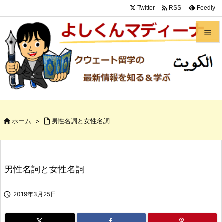

Twitter
Feedly
RSS


メニュ

サイド

前へ

ホーム
>

男性名詞と女性名詞

次へ

検索
男性名詞と女性名詞

2019年3月25日