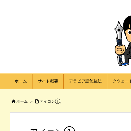
ホーム
サイト概要
アラビア語勉強法
クウェー

ホーム
>

アイコン①,