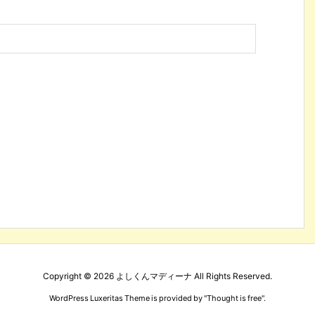
Copyright ©
2026
よしくんマディーナ
All Rights Reserved.
WordPress Luxeritas Theme is provided by "
Thought is free
".