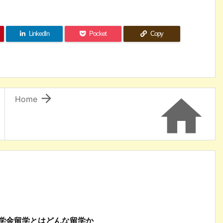
LinkedIn
Pocket
Copy


Home
奨学金留学とはどんな留学か