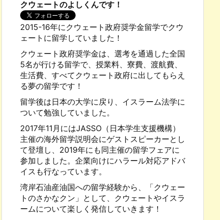
クウェートのよしくんです！
2015-16年にクウェート政府奨学金留学でクウ
ェートに留学していました！
クウェート政府奨学金は、選考を通過した全国
5名が行ける留学で、授業料、寮費、渡航費、
生活費、すべてクウェート政府に出してもらえ
る夢の留学です！
留学後は日本の大学に戻り、イスラーム法学に
ついて勉強していました。
2017年11月にはJASSO（日本学生支援機構）
主催の海外留学説明会にゲストスピーカーとし
て登壇し、2019年にも同主催の留学フェアに
参加しました。企業向けにハラール対応アドバ
イスも行なっています。
湾岸石油産油国への留学経験から、「クウェー
トのさかなクン」として、クウェートやイスラ
ームについて楽しく発信していきます！