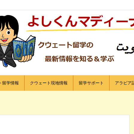
ト留学情報
クウェート現地情報
留学サポート
アラビア