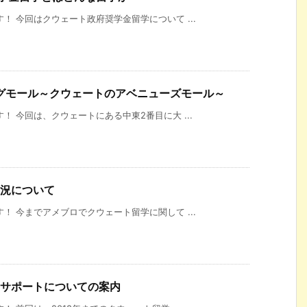
！ 今回はクウェート政府奨学金留学について ...
グモール～クウェートのアベニューズモール～
！ 今回は、クウェートにある中東2番目に大 ...
状況について
！ 今までアメブロでクウェート留学に関して ...
学サポートについての案内