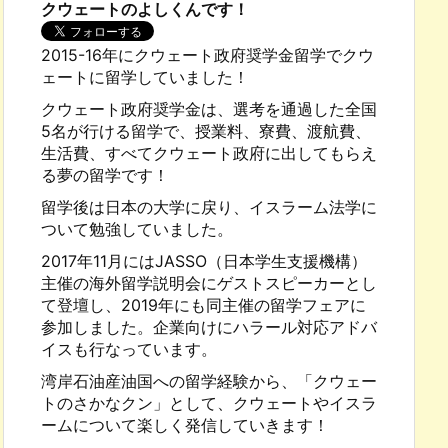
クウェートのよしくんです！
2015-16年にクウェート政府奨学金留学でクウ
ェートに留学していました！
クウェート政府奨学金は、選考を通過した全国
5名が行ける留学で、授業料、寮費、渡航費、
生活費、すべてクウェート政府に出してもらえ
る夢の留学です！
留学後は日本の大学に戻り、イスラーム法学に
ついて勉強していました。
2017年11月にはJASSO（日本学生支援機構）
主催の海外留学説明会にゲストスピーカーとし
て登壇し、2019年にも同主催の留学フェアに
参加しました。企業向けにハラール対応アドバ
イスも行なっています。
湾岸石油産油国への留学経験から、「クウェー
トのさかなクン」として、クウェートやイスラ
ームについて楽しく発信していきます！