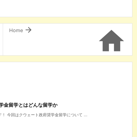


Home
奨学金留学とはどんな留学か
！ 今回はクウェート政府奨学金留学について ...