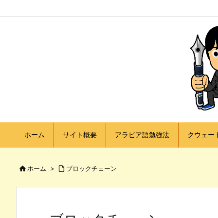
ホーム
サイト概要
アラビア語勉強法
クウェー

ホーム
>

ブロックチェーン