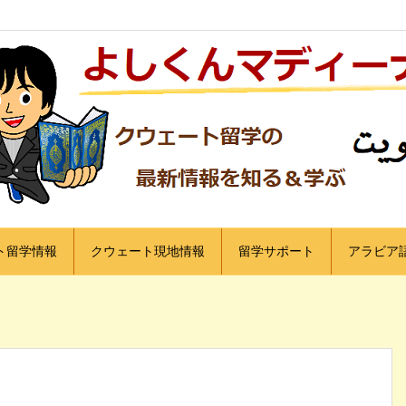
ト留学情報
クウェート現地情報
留学サポート
アラビア