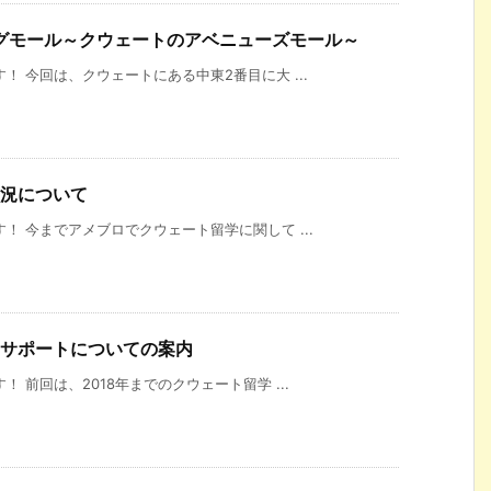
グモール～クウェートのアベニューズモール～
！ 今回は、クウェートにある中東2番目に大 ...
状況について
！ 今までアメブロでクウェート留学に関して ...
学サポートについての案内
 前回は、2018年までのクウェート留学 ...