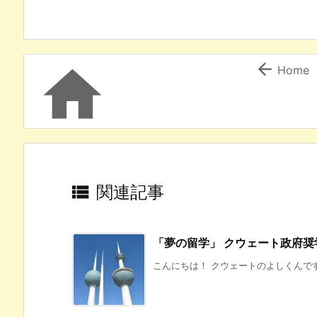


Home

関連記事
「夢の留学」 クウェート政府
こんにちは！ クウェートのよしくんです