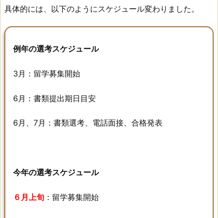
具体的には、以下のようにスケジュール変わりました。
今
年
は
全
例年の選考スケジュール
員
女
3月：留学募集開始
性
6月：書類提出期日目安
3.
選
6月、7月：書類選考、電話面接、合格発表
考
方
法：
例
今年の選考スケジュール
年
通
６月上旬
：留学募集開始
り
4.