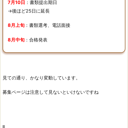
7月10日
：書類提出期日
渡
→後ほど25日に延長
航
時
8月上旬
：書類選考、電話面接
期：
例
8月中旬
：合格発表
年
通
り
9
月
見ての通り、かなり変動しています。
上
旬
募集ページは注意して見ないといけないですね
5.
ま
と
め