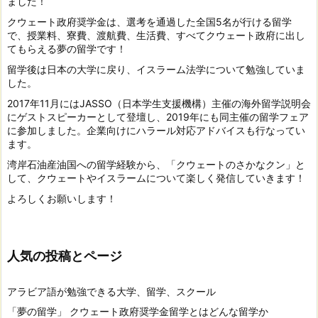
ました！
クウェート政府奨学金は、選考を通過した全国5名が行ける留学
で、授業料、寮費、渡航費、生活費、すべてクウェート政府に出し
てもらえる夢の留学です！
留学後は日本の大学に戻り、イスラーム法学について勉強していま
した。
2017年11月にはJASSO（日本学生支援機構）主催の海外留学説明会
にゲストスピーカーとして登壇し、2019年にも同主催の留学フェア
に参加しました。企業向けにハラール対応アドバイスも行なってい
ます。
湾岸石油産油国への留学経験から、「クウェートのさかなクン」と
して、クウェートやイスラームについて楽しく発信していきます！
よろしくお願いします！
人気の投稿とページ
アラビア語が勉強できる大学、留学、スクール
「夢の留学」 クウェート政府奨学金留学とはどんな留学か