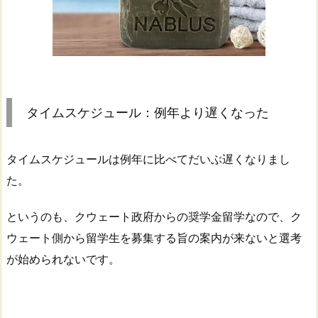
ー
ル：
例
年
よ
り
タイムスケジュール：例年より遅くなった
遅
く
タイムスケジュールは例年に比べてだいぶ遅くなりまし
な
た。
っ
た
というのも、クウェート政府からの奨学金留学なので、ク
2.
ウェート側から留学生を募集する旨の案内が来ないと選考
渡
航
が始められないです。
留
学
生：