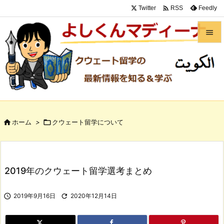

Twitter
Feedly
RSS


メニュ

サイド

前へ

ホーム
>

クウェート留学について

次へ

検索
2019年のクウェート留学選考まとめ

2019年9月16日

2020年12月14日