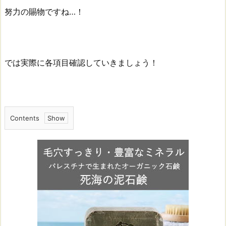
努力の賜物ですね…！
では実際に各項目確認していきましょう！
Contents
1.
タ
イ
ム
ス
ケ
ジ
ュ