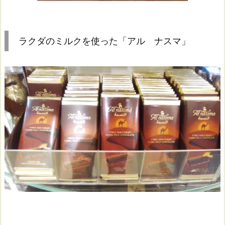
た
「ア
ル
ラクダのミルクを使った「アル ナスマ」
ナ
ス
マ」
2.
中
東
の
ゴ
デ
ィ
バ
「パ
ッ
チ」