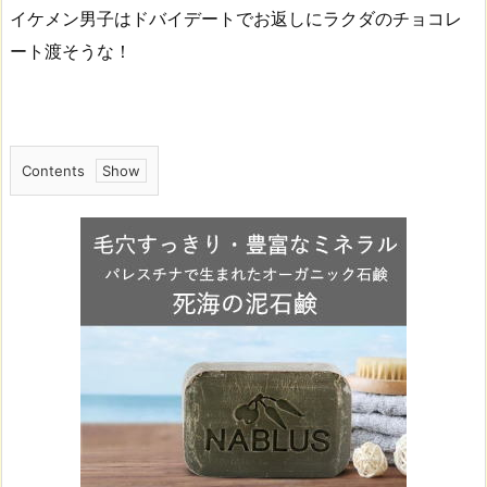
イケメン男子はドバイデートでお返しにラクダのチョコレ
ート渡そうな！
Contents
1.
ラ
ク
ダ
の
ミ
ル
ク
を
使
っ