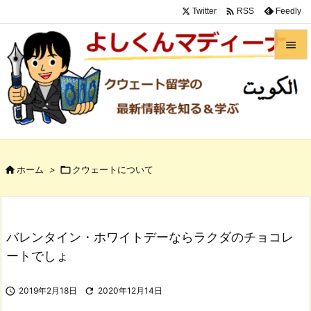

Twitter
Feedly
RSS


メニュ

サイド

前へ

ホーム
>

クウェートについて

次へ

検索
バレンタイン・ホワイトデーならラクダのチョコレ
ートでしょ

2019年2月18日

2020年12月14日