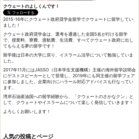
クウェートのよしくんです！
2015-16年にクウェート政府奨学金留学でクウェートに留学してい
ました！
クウェート政府奨学金は、選考を通過した全国5名が行ける留学
で、授業料、寮費、渡航費、生活費、すべてクウェート政府に出し
てもらえる夢の留学です！
留学後は日本の大学に戻り、イスラーム法学について勉強していま
した。
2017年11月にはJASSO（日本学生支援機構）主催の海外留学説明会
にゲストスピーカーとして登壇し、2019年にも同主催の留学フェア
に参加しました。企業向けにハラール対応アドバイスも行なってい
ます。
湾岸石油産油国への留学経験から、「クウェートのさかなクン」と
して、クウェートやイスラームについて楽しく発信していきます！
よろしくお願いします！
人気の投稿とページ