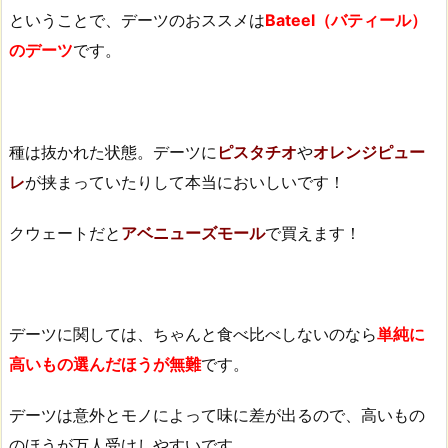
ということで、デーツのおススメは
Bateel（バティール）
のデーツ
です。
種は抜かれた状態。デーツに
ピスタチオ
や
オレンジピュー
レ
が挟まっていたりして本当においしいです！
クウェートだと
アベニューズモール
で買えます！
デーツに関しては、ちゃんと食べ比べしないのなら
単純に
高いもの選んだほうが無難
です。
デーツは意外とモノによって味に差が出るので、高いもの
のほうが万人受けしやすいです。