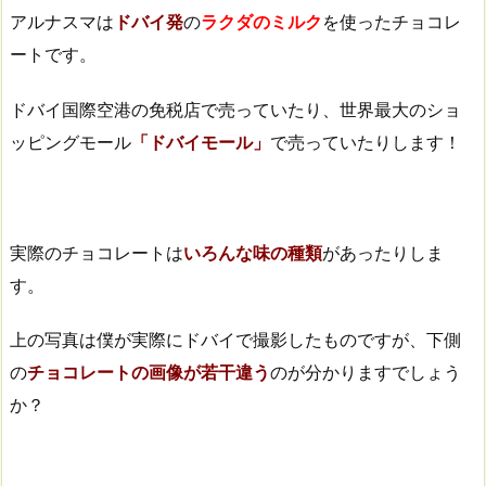
アルナスマは
ドバイ発
の
ラクダのミルク
を使ったチョコレ
3.
ートです。
番
外
ドバイ国際空港の免税店で売っていたり、世界最大のショ
編：
も
ッピングモール
「ドバイモール」
で売っていたりします！
は
や
デ
実際のチョコレートは
いろんな味の種類
があったりしま
ー
ツ
す。
で
い
上の写真は僕が実際にドバイで撮影したものですが、下側
い
の
チョコレートの画像が若干違う
のが分かりますでしょう
の
か？
で
は