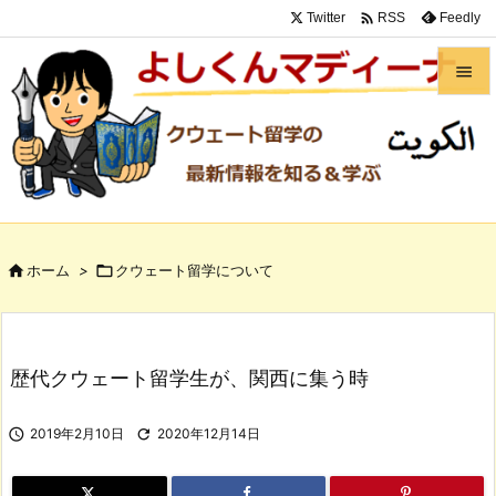

Twitter
Feedly
RSS


メニュ

サイド

前へ

ホーム
>

クウェート留学について

次へ

検索
歴代クウェート留学生が、関西に集う時

2019年2月10日

2020年12月14日