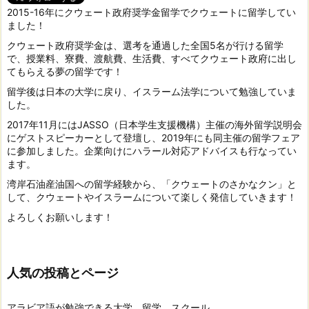
2015-16年にクウェート政府奨学金留学でクウェートに留学してい
ました！
クウェート政府奨学金は、選考を通過した全国5名が行ける留学
で、授業料、寮費、渡航費、生活費、すべてクウェート政府に出し
てもらえる夢の留学です！
留学後は日本の大学に戻り、イスラーム法学について勉強していま
した。
2017年11月にはJASSO（日本学生支援機構）主催の海外留学説明会
にゲストスピーカーとして登壇し、2019年にも同主催の留学フェア
に参加しました。企業向けにハラール対応アドバイスも行なってい
ます。
湾岸石油産油国への留学経験から、「クウェートのさかなクン」と
して、クウェートやイスラームについて楽しく発信していきます！
よろしくお願いします！
人気の投稿とページ
アラビア語が勉強できる大学、留学、スクール