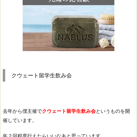
ー
ト
留
学
生
飲
み
会
クウェート留学生飲み会
去年から僕主催で
クウェート留学生飲み会
というものを開
催しています。
年２回程度行えたらいいなあと思っています。