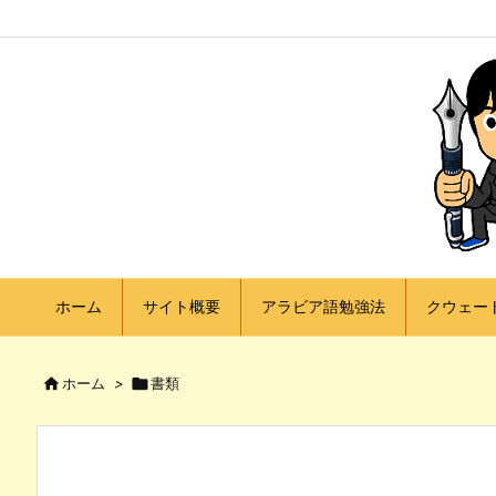
ホーム
サイト概要
アラビア語勉強法
クウェー

ホーム
>

書類