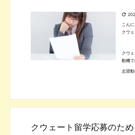

20
こんに
クウェ
クウェ
動機で
志望動
クウェート留学応募のため