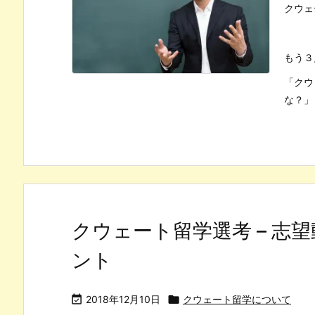
クウェ
もう３
「クウ
な？」
クウェート留学選考 – 志
ント

2018年12月10日

クウェート留学について