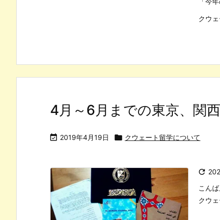
「今年
クウェ
4月～6月までの東京、関

2019年4月19日

クウェート留学について

20
こんば
クウェ