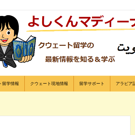
ト留学情報
クウェート現地情報
留学サポート
アラビア