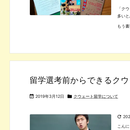
「クウ
多いと
もう書
留学選考前からできるクウ

2019年3月12日

クウェート留学について

20
こんに