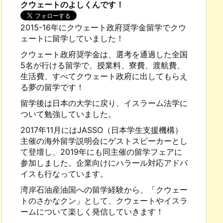
クウェートのよしくんです！
2015-16年にクウェート政府奨学金留学でクウ
ェートに留学していました！
クウェート政府奨学金は、選考を通過した全国
5名が行ける留学で、授業料、寮費、渡航費、
生活費、すべてクウェート政府に出してもらえ
る夢の留学です！
留学後は日本の大学に戻り、イスラーム法学に
ついて勉強していました。
2017年11月にはJASSO（日本学生支援機構）
主催の海外留学説明会にゲストスピーカーとし
て登壇し、2019年にも同主催の留学フェアに
参加しました。企業向けにハラール対応アドバ
イスも行なっています。
湾岸石油産油国への留学経験から、「クウェー
トのさかなクン」として、クウェートやイスラ
ームについて楽しく発信していきます！