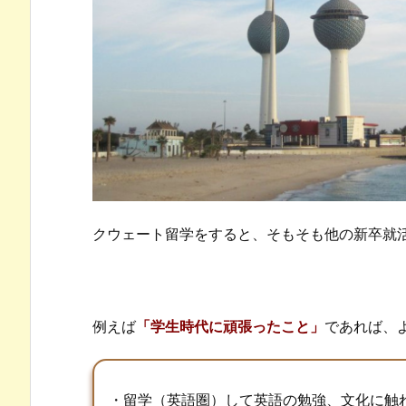
留
学
生
は
就
活
ど
う
だ
っ
クウェート留学をすると、そもそも他の新卒就
た
か
3.
ま
例えば
「学生時代に頑張ったこと」
であれば、
と
め
・留学（英語圏）して英語の勉強、文化に触