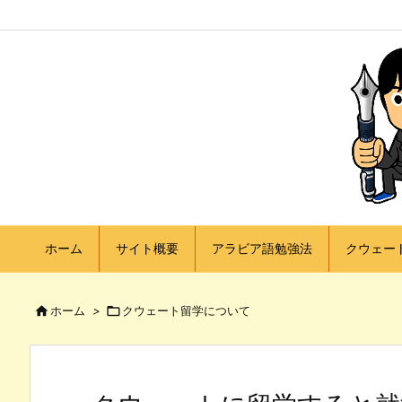
ホーム
サイト概要
アラビア語勉強法
クウェー

ホーム
>

クウェート留学について