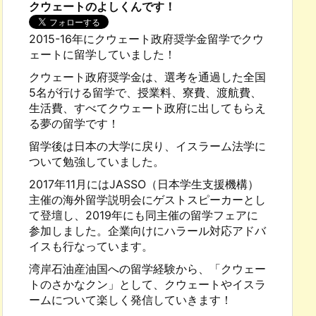
クウェートのよしくんです！
2015-16年にクウェート政府奨学金留学でクウ
ェートに留学していました！
クウェート政府奨学金は、選考を通過した全国
5名が行ける留学で、授業料、寮費、渡航費、
生活費、すべてクウェート政府に出してもらえ
る夢の留学です！
留学後は日本の大学に戻り、イスラーム法学に
ついて勉強していました。
2017年11月にはJASSO（日本学生支援機構）
主催の海外留学説明会にゲストスピーカーとし
て登壇し、2019年にも同主催の留学フェアに
参加しました。企業向けにハラール対応アドバ
イスも行なっています。
湾岸石油産油国への留学経験から、「クウェー
トのさかなクン」として、クウェートやイスラ
ームについて楽しく発信していきます！