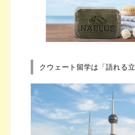
ト
留
学
は
「語
れ
る
立
場」
クウェート留学は「語れる
に
な
れ
る
2.
実
際
の