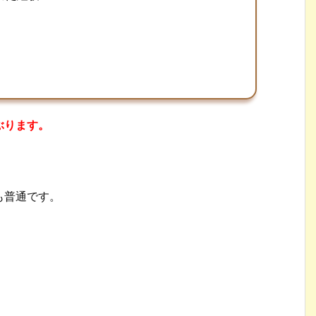
ぶります。
も普通です。
。