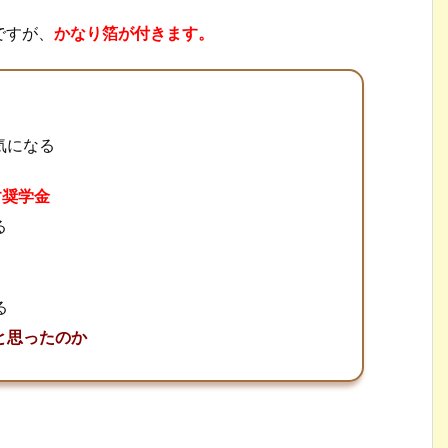
ですが、
かなり箔が付きます。
気になる
す奨学金
る
る
と思ったのか