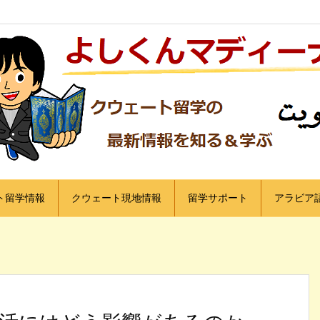
ト留学情報
クウェート現地情報
留学サポート
アラビア