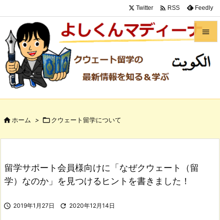

Twitter
Feedly
RSS


メニュ

サイド

前へ

ホーム
>

クウェート留学について

次へ

検索
留学サポート会員様向けに「なぜクウェート（留
学）なのか」を見つけるヒントを書きました！

2019年1月27日

2020年12月14日