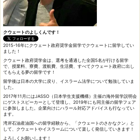
クウェートのよしくんです！
2015-16年にクウェート政府奨学金留学でクウェートに留学してい
ました！
クウェート政府奨学金は、選考を通過した全国5名が行ける留学
で、授業料、寮費、渡航費、生活費、すべてクウェート政府に出し
てもらえる夢の留学です！
留学後は日本の大学に戻り、イスラーム法学について勉強していま
した。
2017年11月にはJASSO（日本学生支援機構）主催の海外留学説明会
にゲストスピーカーとして登壇し、2019年にも同主催の留学フェア
に参加しました。企業向けにハラール対応アドバイスも行なってい
ます。
湾岸石油産油国への留学経験から、「クウェートのさかなクン」と
して、クウェートやイスラームについて楽しく発信していきます！
よろしくお願いします！